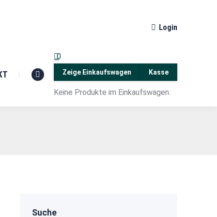
Login
0
Zeige Einkaufswagen
Kasse
KT
Facebook
Keine Produkte im Einkaufswagen.
page
opens
in
new
window
Suche