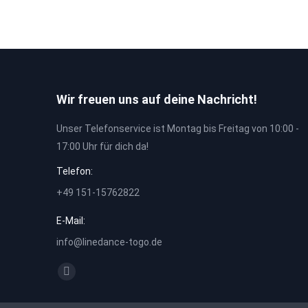
Wir freuen uns auf deine Nachricht!
Unser Telefonservice ist Montag bis Freitag von 10:00 -
17:00 Uhr für dich da!
Telefon:
+49 151-15762822
E-Mail:
info@linedance-togo.de
Finden Sie uns auf:
Facebook
page