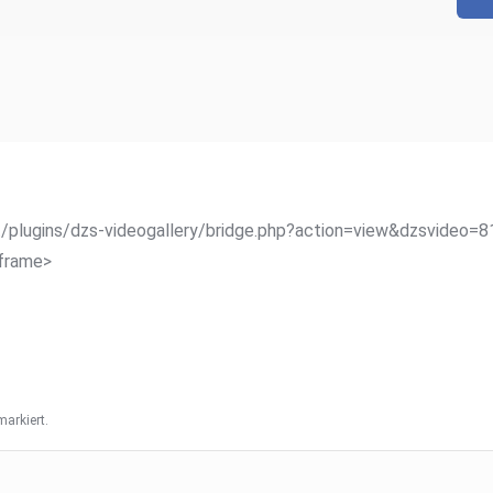
/plugins/dzs-videogallery/bridge.php?action=view&dzsvideo=81
iframe>
arkiert.