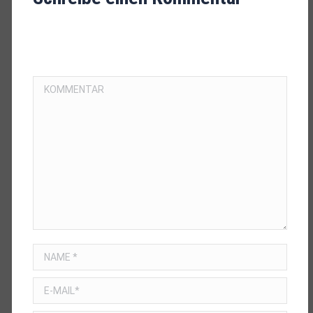
IHRE E-MAIL-ADRESSE WIRD NICHT VERÖFFENTLICHT.
PFLICHTFELDER SIND MIT
*
MARKIERT.
KOMMENTAR
NAME *
E-MAIL *