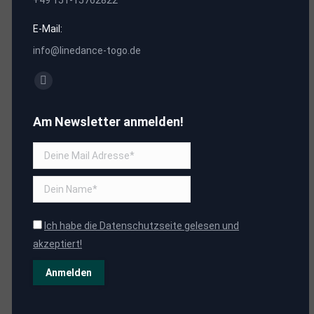
+49 151-15762822
E-Mail:
info@linedance-togo.de
Finden Sie uns auf:
Facebook
page
Am Newsletter anmelden!
opens
in
new
window
Ich habe die Datenschutzseite gelesen und
akzeptiert!