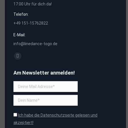
17:00 Uhr für dich da!
Telefon:
+49 151-15762822
E-Mail:
info@linedance-togo.de
Finden Sie uns auf:
Facebook
page
Am Newsletter anmelden!
opens
in
new
window
Ich habe die Datenschutzseite gelesen und
akzeptiert!