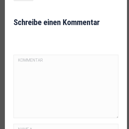
Schreibe einen Kommentar
IHRE E-MAIL-ADRESSE WIRD NICHT VERÖFFENTLICHT.
PFLICHTFELDER SIND MIT
*
MARKIERT.
KOMMENTAR
NAME *