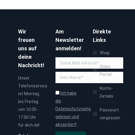
Wir
Am
Direkte
freuen
Newsletter
Links
uns auf
anmelden!
Shop
deine
Nachricht!
Video
Portal
Unser
Telefonservice
Konto-
Ich habe
ist Montag
Details
die
bis Freitag
Datenschutzseite
von 10:00 -
Passwort
gelesen und
17:00 Uhr
vergessen
akzeptiert!
für dich da!