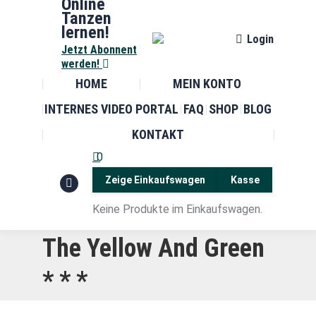
Online
Tanzen
lernen!
Login
Jetzt Abonnent
werden!
HOME
MEIN KONTO
INTERNES VIDEO PORTAL
FAQ
SHOP
BLOG
KONTAKT
0
Zeige Einkaufswagen
Kasse
Facebook
Keine Produkte im Einkaufswagen.
page
opens
The Yellow And Green
in
new
* * *
window