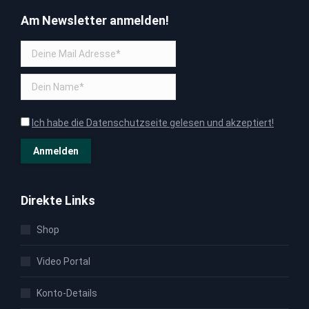
page
Am Newsletter anmelden!
opens
in
new
window
Ich habe die Datenschutzseite gelesen und akzeptiert!
Direkte Links
Shop
Video Portal
Konto-Details