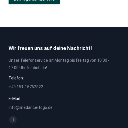
Wir freuen uns auf deine Nachricht!
Unser Telefonservice ist Montag bis Freitag von 10:00 -
17:00 Uhr für dich da!
Telefon:
+49 151-15762822
E-Mail:
info@linedance-togo.de
Finden Sie uns auf:
Facebook