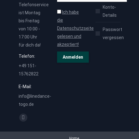
Telefonservice
Konto-
Ich habe
ist Montag
Details
die
bis Freitag
Datenschutzseite
von 10:00 -
Passwort
gelesen und
17:00 Uhr
vergessen
akzeptiert!
für dich da!
Telefon:
+49 151-
15762822
E-Mail:
info@linedance-
togo.de
Finden Sie uns auf:
Facebook
page
opens
Home