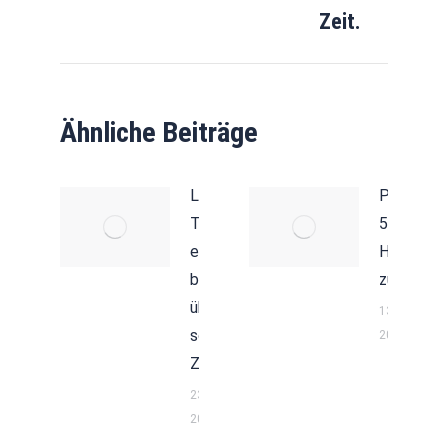
Zeit.
Ähnliche Beiträge
Linedance-
Passen
ToGo hilft
5,6,7,8 un
ein
Hellau
bisschen
zusamme
über die
13. Februar
schwere
2020
Zeit.
23. März
2020