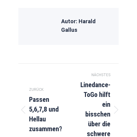
Autor:
Harald
Gallus
Kommentarnavigation
NÄCHSTES
Linedance-
ZURÜCK
ToGo hilft
Passen
ein
5,6,7,8 und
bisschen
Vorheriger
Nächster
Hellau
Beitrag:
Beitrag:
über die
zusammen?
schwere