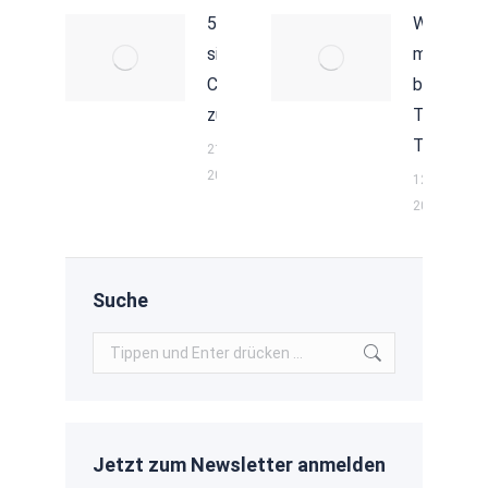
5 Tricks, um
Wie wird
sich an eine
man ein/e
Choreografie
bessere/r
zu erinnern.
Tänzer/in
Teil 4
21. November
2019
12. Novembe
2019
Suche
Search:
Jetzt zum Newsletter anmelden