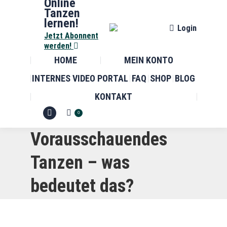
Online
Tanzen
lernen!
Login
Jetzt Abonnent
werden!
HOME
MEIN KONTO
INTERNES VIDEO PORTAL
FAQ
SHOP
BLOG
KONTAKT
0
Facebook
page
Vorausschauendes
opens
Tanzen – was
in
new
bedeutet das?
window